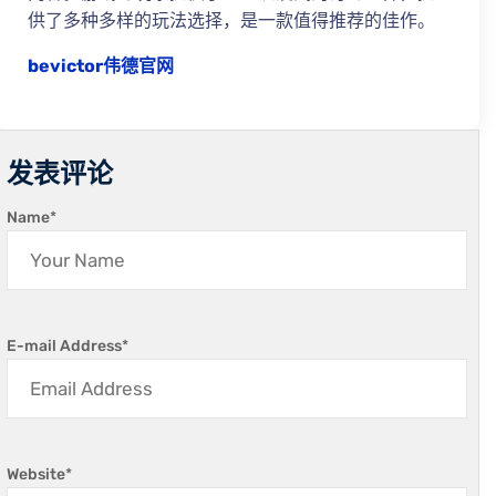
供了多种多样的玩法选择，是一款值得推荐的佳作。
bevictor伟德官网
发表评论
Name
*
E-mail Address
*
Website
*