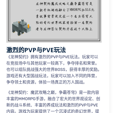
激烈的PVP与PVE玩法
《龙神契约》拥有激烈的PVP与PVE玩法。玩家可以
在竞技场中与其他玩家一较高下，争夺排名和荣誉。
也可以组队挑战强大的世界BOSS，获得丰厚的奖励。
游戏还有大型国战玩法，玩家可以加入不同的阵营，
争夺领土和资源，体验一场真正的万人国战。
《龙神契约：魔武攻略之巅，争霸苍穹》是一款内容
丰富的MMORPG手游，融合了宏大的世界观设定、创
新的战斗系统、丰富的养成玩法和激烈的PVP与PVE
内容。游戏为玩家提供了一个沉浸式的奇幻世界，提