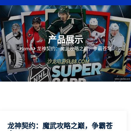
产品展示
Home
龙神契约：魔武攻略之巅，争霸苍穹
龙神契约：魔武攻略之巅，争霸苍