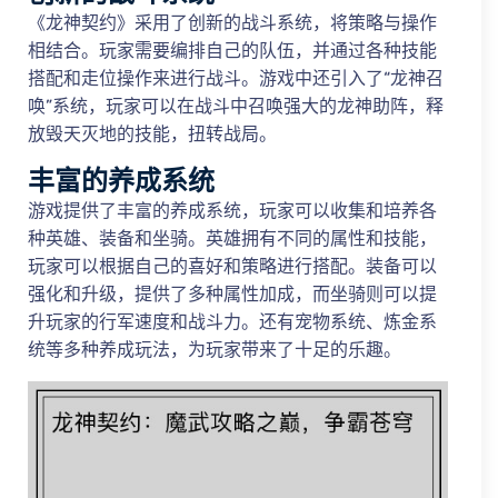
《龙神契约》采用了创新的战斗系统，将策略与操作
相结合。玩家需要编排自己的队伍，并通过各种技能
搭配和走位操作来进行战斗。游戏中还引入了“龙神召
唤”系统，玩家可以在战斗中召唤强大的龙神助阵，释
放毁天灭地的技能，扭转战局。
丰富的养成系统
游戏提供了丰富的养成系统，玩家可以收集和培养各
种英雄、装备和坐骑。英雄拥有不同的属性和技能，
玩家可以根据自己的喜好和策略进行搭配。装备可以
强化和升级，提供了多种属性加成，而坐骑则可以提
升玩家的行军速度和战斗力。还有宠物系统、炼金系
统等多种养成玩法，为玩家带来了十足的乐趣。