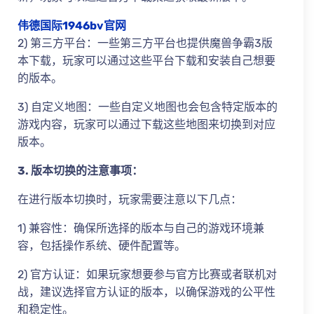
伟德国际1946bv官网
2) 第三方平台：一些第三方平台也提供魔兽争霸3版
本下载，玩家可以通过这些平台下载和安装自己想要
的版本。
3) 自定义地图：一些自定义地图也会包含特定版本的
游戏内容，玩家可以通过下载这些地图来切换到对应
版本。
3. 版本切换的注意事项：
在进行版本切换时，玩家需要注意以下几点：
1) 兼容性：确保所选择的版本与自己的游戏环境兼
容，包括操作系统、硬件配置等。
2) 官方认证：如果玩家想要参与官方比赛或者联机对
战，建议选择官方认证的版本，以确保游戏的公平性
和稳定性。