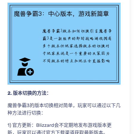
2. 版本切换的方法：
魔兽争霸3的版本切换相对简单，玩家可以通过以下几
种方法进行切换：
1) 官方更新：Blizzard会不定期地发布游戏版本更
新，玩家可以通过官方下载渠道获取最新版本。