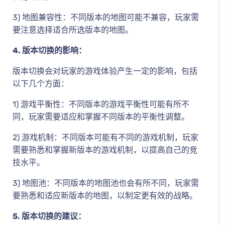
3) 地图兼容性：不同版本的地图可能不兼容，玩家需
要注意选择适合所选版本的地图。
4. 版本切换的影响：
版本切换会对玩家的游戏体验产生一定的影响，包括
以下几个方面：
1) 游戏平衡性：不同版本的游戏平衡性可能有所不
同，玩家需要适应和掌握不同版本的平衡性调整。
2) 游戏机制：不同版本可能有不同的游戏机制，玩家
需要熟悉和掌握新版本的游戏机制，以提高自己的竞
技水平。
3) 地图池：不同版本的地图池也会有所不同，玩家需
要熟悉和适应新版本的地图，以制定更有效的战略。
5. 版本切换的建议：