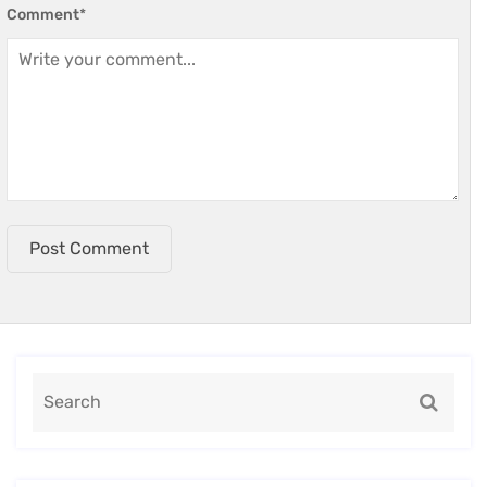
Comment
*
Post Comment